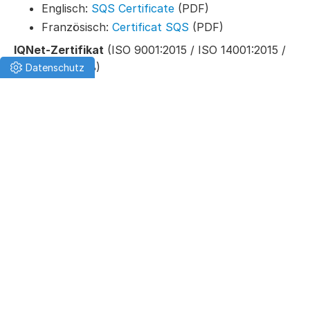
Englisch:
SQS Certificate
(PDF)
Französisch:
Certificat SQS
(PDF)
IQNet-Zertifikat
(ISO 9001:2015 / ISO 14001:2015 /
ISO 45001:2018)
IQNet Certificate
(englisch, PDF)
EAC-Konformitätsbescheinigung
Das Eurasische Konformitätszeichen (EAC, russisch:
Евразийское соответствие (ЕАС)) ist ein