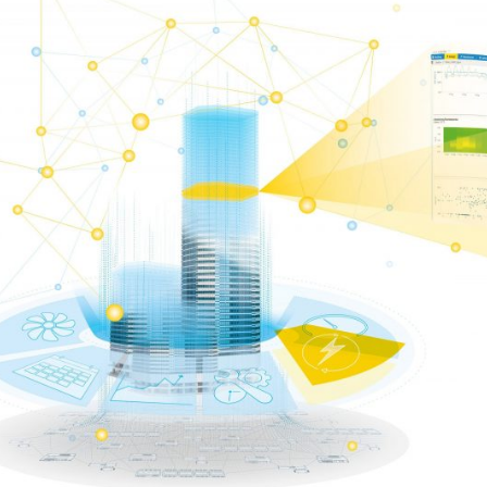
äudeautomation stellt
 zentrale Management­
r hilft den Betreibern von
 Verfügbarkeit,
mfort von stark
sicherzustellen.