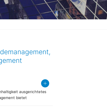
äudemanagement,
gement
read
more
hhaltigkeit ausgerichtetes
gement bietet
 erwarten Sie mehr Komfort,