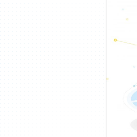
Land-Side-Systemen zur Geb
hohe Anforderungen an das
system. SAUTER Vision Cente
Verkehrsknotenpunkten, die
Energieeffizienz und den Ko
frequentierten Umgebungen 