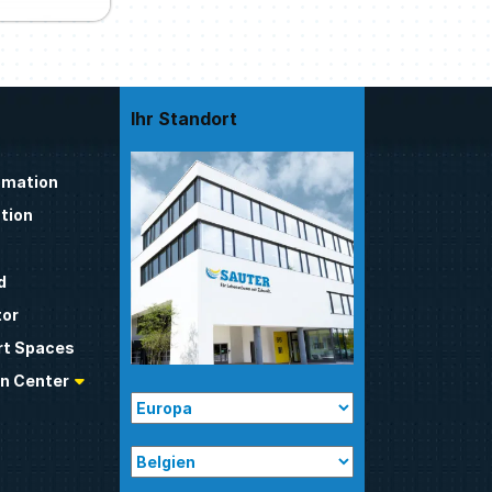
Ihr Standort
mation
tion
d
tor
t Spaces
n Center