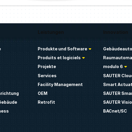
Leistungen
Innovation
e
Produkte und Software
Gebäudeauto
Produits et logiciels
Raumautoma
Projekte
modulo 6
Services
SAUTER Clou
Facility Management
Smart Actua
nrichtung
OEM
SAUTER Smar
 Gebäude
Retrofit
SAUTER Visio
ness
BACnet/SC