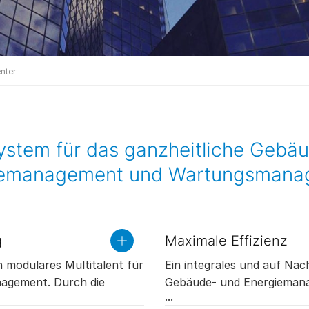
nter
ystem für das ganzheitliche Geb
iemanagement und Wartungsmana
g
Maximale Effizienz
read
more
n modulares Multitalent für
Ein integrales und auf Nac
nagement. Durch die
Gebäude- und Energiemana
usatzmodule ist es für
entscheidende Vorteile: Es