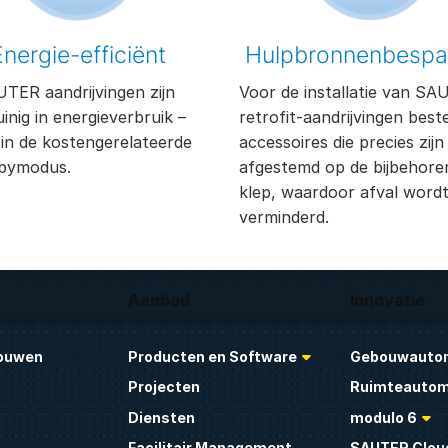
Energie-efficiënt
Hulpbronnenbespa
TER aandrijvingen zijn
Voor de installatie van S
inig in energieverbruik –
retrofit-aandrijvingen beste
 in de kostengerelateerde
accessoires die precies zijn
bymodus.
afgestemd op de bijbehore
klep, waardoor afval word
verminderd.
Aanbod
Innovatie
ouwen
Producten en Software
Gebouwautom
Projecten
Ruimteautom
Diensten
modulo 6
Facilitair Management
SAUTER Clou