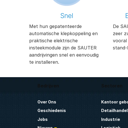
Snel
Met hun gepatenteerde
De SAU
automatische klepkoppeling en
zeer zu
praktische elektrische
vooral
insteekmodule zijn de SAUTER
stand-
aandrijvingen snel en eenvoudig
te installeren.
Bedrijven
Sectoren
Over Ons
Kantoor geb
Geschiedenis
Detailhandel
Jobs
Industrie
Nieuws
Logistiek