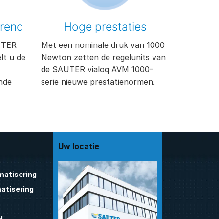
rend
Hoge prestaties
AUTER
Met een nominale druk van 1000
lt u de
Newton zetten de regelunits van
de SAUTER vialoq AVM 1000-
nde
serie nieuwe prestatienormen.
t
Uw locatie
atisering
atisering
d