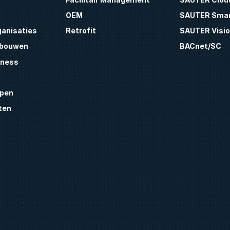
OEM
SAUTER Smar
ganisaties
Retrofit
SAUTER Visio
ebouwen
BACnet/SC
lness
pen
ten