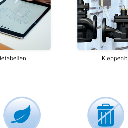
etabellen
Kleppenb