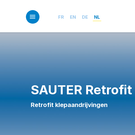
Skip
to
main
FR
EN
DE
NL
content
SAUTER Retrofit
Retrofit klepaandrijvingen