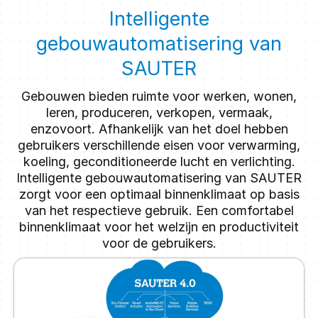
Intelligente
Wilt u meer weten? Meer informatie over de
Smart
Actuator vindt u hier.
gebouwautomatisering van
SAUTER
Gebouwen bieden ruimte voor werken, wonen,
leren, produceren, verkopen, vermaak,
enzovoort. Afhankelijk van het doel hebben
gebruikers verschillende eisen voor verwarming,
koeling, geconditioneerde lucht en verlichting.
Intelligente gebouwautomatisering van SAUTER
zorgt voor een optimaal binnenklimaat op basis
van het respectieve gebruik. Een comfortabel
binnenklimaat voor het welzijn en productiviteit
voor de gebruikers.