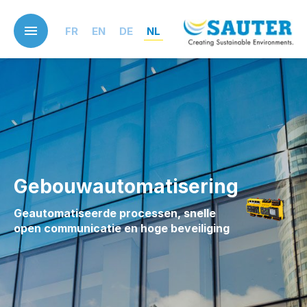
Skip
to
FR
EN
DE
NL
main
content
Gebouwautomatisering
Geautomatiseerde processen, snelle
open communicatie en hoge beveiliging