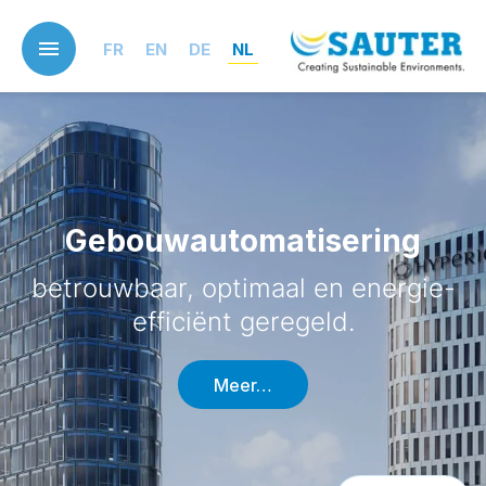
Skip
to
FR
EN
DE
NL
main
content
Gebouwautomatisering
betrouwbaar, optimaal en energie-
efficiënt geregeld.
Meer…