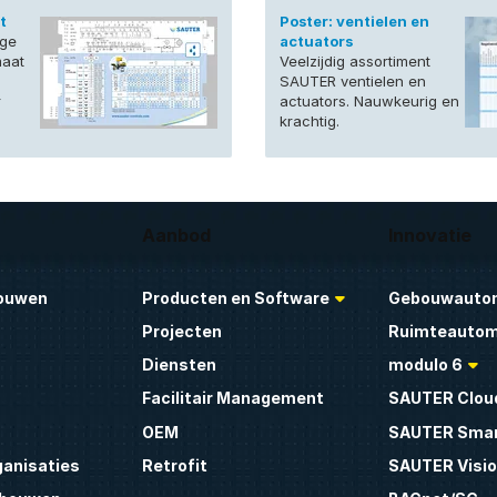
t
Poster: ventielen en
ige
actuators
maat
Veelzijdig assortiment
SAUTER ventielen en
r
actuators. Nauwkeurig en
krachtig.
Aanbod
Innovatie
ouwen
Producten en Software
Gebouwautom
Projecten
Ruimteautom
Diensten
modulo 6
Facilitair Management
SAUTER Clou
OEM
SAUTER Smar
ganisaties
Retrofit
SAUTER Visio