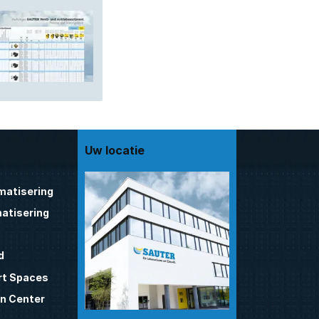
Uw locatie
atisering
atisering
d
t Spaces
n Center