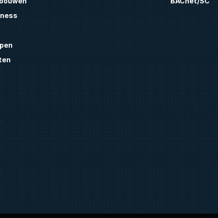
ebouwen
BACnet/SC
lness
pen
ten