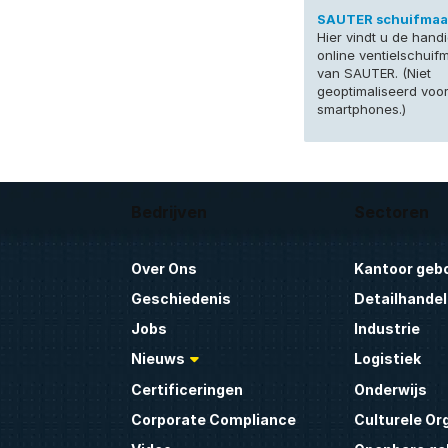
SAUTER schuifmaa
Hier vindt u de hand
online ventielschuif
van SAUTER. (Niet
geoptimaliseerd voo
smartphones.)
Bedrijven
Sectoren
Over Ons
Kantoor geb
Geschiedenis
Detailhandel
Jobs
Industrie
Nieuws
Logistiek
Certificeringen
Onderwijs
Corporate Compliance
Culturele Or