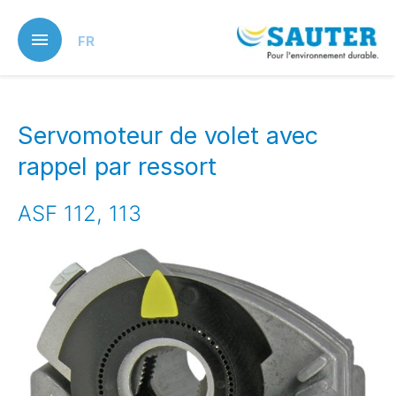
Skip
to
FR
main
content
Servomoteur de volet avec
rappel par ressort
ASF 112, 113