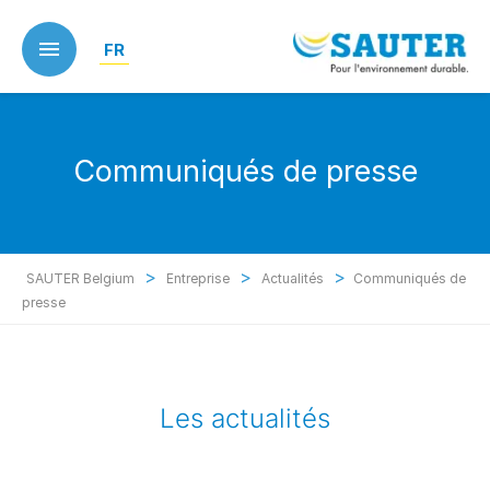
Skip
to
FR
main
content
Communiqués de presse
>
>
>
SAUTER Belgium
Entreprise
Actualités
Communiqués de
presse
Les actualités